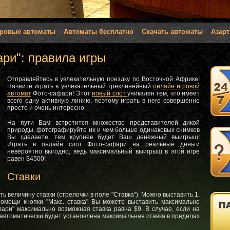
ровые автоматы
Автоматы бесплатно
Скачать автоматы
Азар
ри": правила игры
Отправляйтесь в увлекательную поездку по Восточной Африке!
Начните играть в увлекательный трехлинейный
онлайн игровой
автомат
Фото-сафари! Этот
новый слот
уникален тем, что имеет
всего одну активную линию, поэтому играть в него совершенно
просто и очень интересно.
На пути Вам встретится множество представителей дикой
природы, фотографируйте их и чем больше одинаковых снимков
Вы сделаете, тем крупнее будет Ваш денежный выигрыш!
Играть в онлайн слот Фото-сафари на реальные деньги
невероятно выгодно, ведь максимальный выигрыш в этой игре
равен $4500!
Ставки
 величину ставки (стрелочки в поле "Ставка"). Можно выставить 1,
 помощи кнопки "Макс. ставка" Вы можете выставить максимально
фари" максимально возможная ставка равна $9. В случае, если на
автоматически будет установлена максимальная ставка в пределах