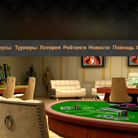
нусы
Турниры
Лотерея
Рейтинги
Новости
Помощь