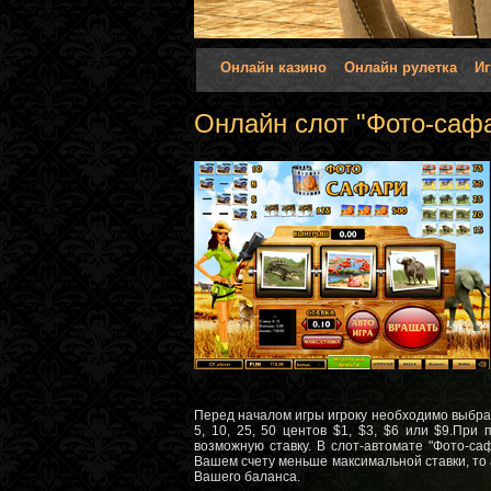
Онлайн казино
Онлайн рулетка
Иг
Онлайн слот "Фото-сафа
Перед началом игры игроку необходимо выбрать
5, 10, 25, 50 центов $1, $3, $6 или $9.При
возможную ставку. В слот-автомате "Фото-са
Вашем счету меньше максимальной ставки, то 
Вашего баланса.