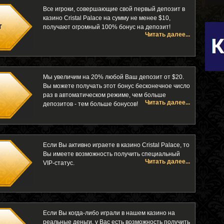
Все игроки, совершающие свой первый депозит в
казино Cristal Palace на сумму не менее $10,
т
получают огромный 100% бонус на депозит!
Читать далее...
Мы увеличим на 20% любой Ваш депозит от $20.
Вы можете получать этот бонус бесконечное число
раз в автоматическом режиме, чем больше
Читать далее...
депозитов - тем больше бонусов!
Если Вы активно играете в казино Cristal Palace, то
Вы имеете возможность получить специальный
Читать далее...
VIP-статус.
Если Вы когда-либо играли в нашем казино на
реальные деньги, у Вас есть возможность получить